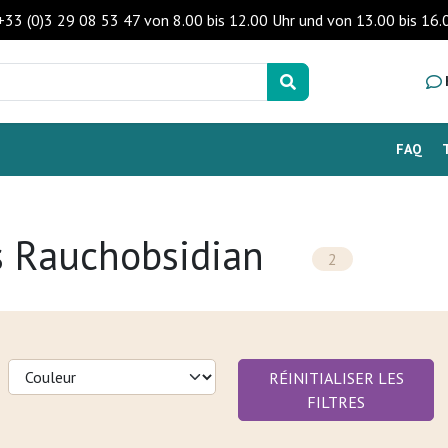
 +33 (0)3 29 08 53 47 von 8.00 bis 12.00 Uhr und von 13.00 bis 1
FAQ
s Rauchobsidian
2
RÉINITIALISER LES
FILTRES