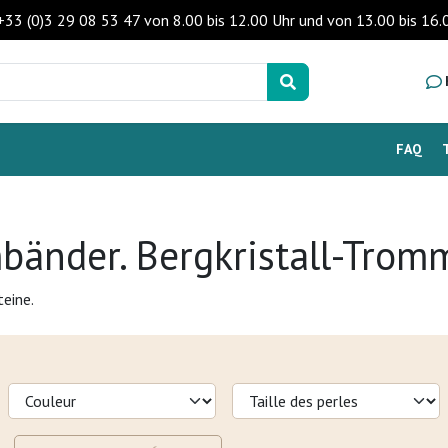
 +33 (0)3 29 08 53 47 von 8.00 bis 12.00 Uhr und von 13.00 bis 1
FAQ
bänder. Bergkristall-Trom
eine.