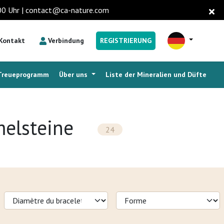
6.00 Uhr | contact@ca-nature.com
Kontakt
Verbindung
REGISTRIERUNG
Treueprogramm
Über uns
Liste der Mineralien und Düfte
melsteine
24