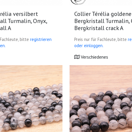
érélia versilbert
Collier Térélia goldene
all Turmalin, Onyx,
Bergkristall Turmalin,
all A
Bergkristall crack A
 Fachleute, bitte
registrieren
Preis nur für Fachleute, bitte
re
en.
oder einloggen.
Verschiedenes