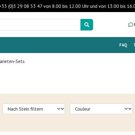
 +33 (0)3 29 08 53 47 von 8.00 bis 12.00 Uhr und von 13.00 bis 1
FAQ
aneten-Sets