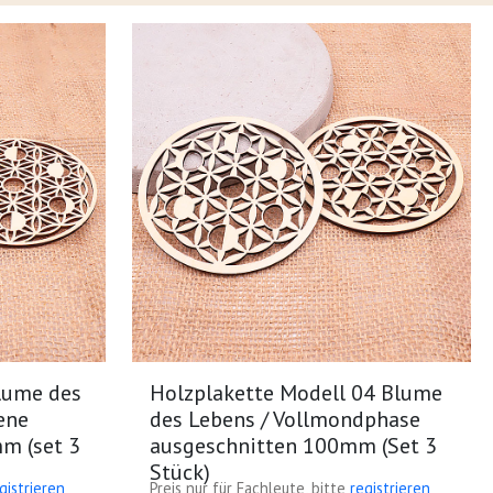
lume des
Holzplakette Modell 04 Blume
ene
des Lebens / Vollmondphase
m (set 3
ausgeschnitten 100mm (Set 3
Stück)
gistrieren
Preis nur für Fachleute, bitte
registrieren