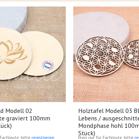
ld Modell 02
Holztafel Modell 03 B
te graviert 100mm
Lebens / ausgeschnitt
tück)
Mondphase hohl 100m
Stück)
 Fachleute, bitte
registrieren
Preis nur für Fachleute, bitte
re