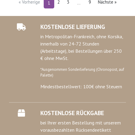
« Vorherige
2
3
9
Nächste »
1
KOSTENLOSE LIEFERUNG
in Metropolitan-Frankreich, ohne Korsika,
innerhalb von 24-72 Stunden
(Arbeitstage), bei Bestellungen über 250
€ ohne MwSt.
*Ausgenommen Sonderlieferung (Chronopost, auf
Palette)
Mindestbestellwert: 100€ ohne Steuern
KOSTENLOSE RÜCKGABE
bei Ihrer ersten Bestellung mit unserem
vorausbezahlten Rücksendeetikett