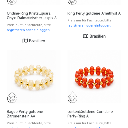
Ondine-Ring Kristallquarz,
Ring Perly goldene Amethyst A
Onyx, Dalmatinischer Jaspis A
Preis nur für Fachleute, bitte
Preis nur für Fachleute, bitte
registrieren oder einloggen.
registrieren oder einloggen.
Brasilien
Brasilien
Bague Perly goldene
content:Goldene Cornaline-
Zitronenstein AA
Perly-Ring A
Preis nur für Fachleute, bitte
Preis nur für Fachleute, bitte