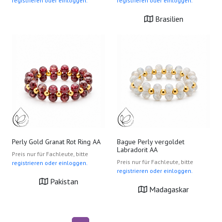
registrieren oder einloggen.
registrieren oder einloggen.
Brasilien
Perly Gold Granat Rot Ring AA
Bague Perly vergoldet
Labradorit AA
Preis nur für Fachleute, bitte
Preis nur für Fachleute, bitte
registrieren oder einloggen.
registrieren oder einloggen.
Pakistan
Madagaskar