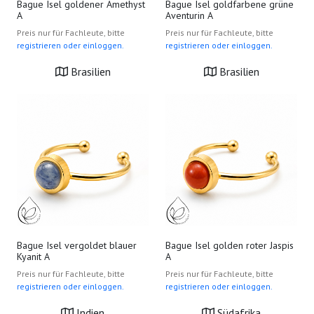
Bague Isel goldener Amethyst
Bague Isel goldfarbene grüne
A
Aventurin A
Preis nur für Fachleute, bitte
Preis nur für Fachleute, bitte
registrieren oder einloggen.
registrieren oder einloggen.
Brasilien
Brasilien
Bague Isel vergoldet blauer
Bague Isel golden roter Jaspis
Kyanit A
A
Preis nur für Fachleute, bitte
Preis nur für Fachleute, bitte
registrieren oder einloggen.
registrieren oder einloggen.
Indien
Südafrika