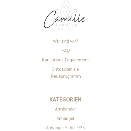
Wer sind wir?
FAQ
Karitatives Engagement
Entdecken sie
Treueprogramm
KATEGORIEN
Armbänder
Anhänger
Anhänger Silber 925