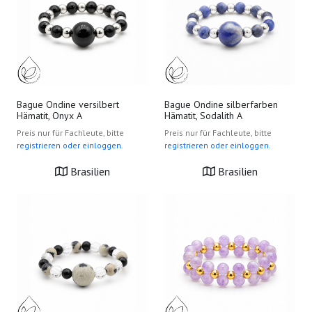
Bague Ondine versilbert
Bague Ondine silberfarben
Hämatit, Onyx A
Hämatit, Sodalith A
Preis nur für Fachleute, bitte
Preis nur für Fachleute, bitte
registrieren oder einloggen.
registrieren oder einloggen.
Brasilien
Brasilien