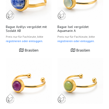
Bague Azélys vergoldet mit
Bague Isel vergoldet
Sodalit AB
Aquamarin A
Preis nur für Fachleute, bitte
Preis nur für Fachleute, bitte
registrieren oder einloggen.
registrieren oder einloggen.
Brasilien
Brasilien