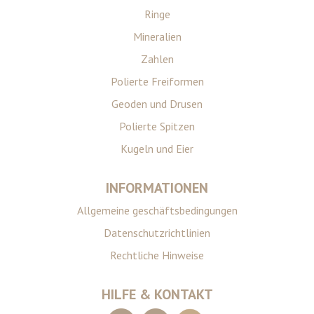
Ringe
Mineralien
Zahlen
Polierte Freiformen
Geoden und Drusen
Polierte Spitzen
Kugeln und Eier
INFORMATIONEN
Allgemeine geschäftsbedingungen
Datenschutzrichtlinien
Rechtliche Hinweise
HILFE & KONTAKT