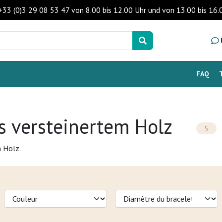
 +33 (0)3 29 08 53 47 von 8.00 bis 12.00 Uhr und von 13.00 bis 1
FAQ
 versteinertem Holz
5
 Holz.