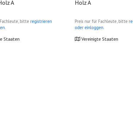
Holz A
Holz A
 Fachleute, bitte
registrieren
Preis nur für Fachleute, bitte
re
en.
oder einloggen.
te Staaten
Vereinigte Staaten